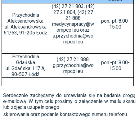
(42) 27 21 803, (42)
27 21 804, (42) 27
Przychodnia
21 888
Aleksandrowska
pon.-pt. 8.00-
medycynapracy@w
ul. Aleksandrowska
15.00
ompcpl.eu oraz
61/63, 91-205 Łódź
a.przychodnia@wo
mpcpl.eu
Przychodnia
(42) 27 21 888
,
Gdańska
pon.-pt. 8.00-
g.przychodnia@wo
ul. Gdańska 117 A,
15.00
mpcpl.eu
90-507 Łódź
Serdecznie zachęcamy do umawiania się na badania drogą
e-mailową. W tym celu prosimy o załączenie w mailu skanu
lub zdjęcia uzupełnionego
skierowania oraz podanie kontaktowego numeru telefonu.