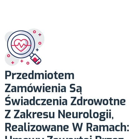
zdrowotnych
finansowanych
ze środków
publicznych; w
Przedmiotem
Zamówienia Są
placówkach
Świadczenia Zdrowotne
Z Zakresu Neurologii,
funkcjonujących
Realizowane W Ramach: