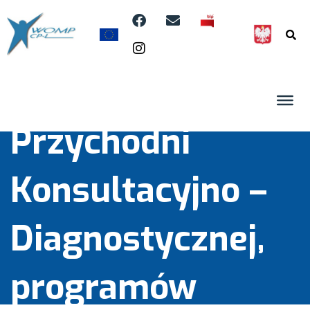
Zdrowia, Poradni
Medycyny Pracy,
Przychodni
Konsultacyjno –
Diagnostycznej,
programów