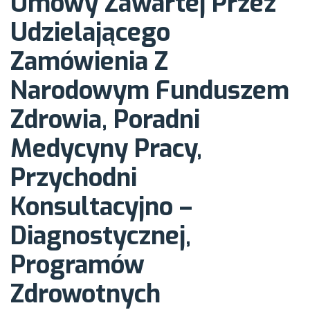
w ramach
Umowy Zawartej Przez
Udzielającego
działalności
Zamówienia Z
Narodowym Funduszem
Wojewódzkiego
Zdrowia, Poradni
Ośrodka
Medycyny Pracy,
Przychodni
Medycyny Pracy
Konsultacyjno –
Diagnostycznej,
Centrum
Programów
Profilaktyczno-
Zdrowotnych