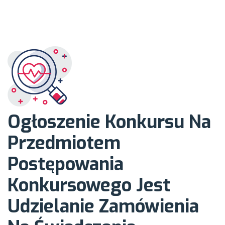
Narodowym
Funduszem
Zdrowia, w
obszarze
Ogłoszenie Konkursu Na
działalności
Przedmiotem
Postępowania
Wojewódzkiego
Konkursowego Jest
Udzielanie Zamówienia
Ośrodka