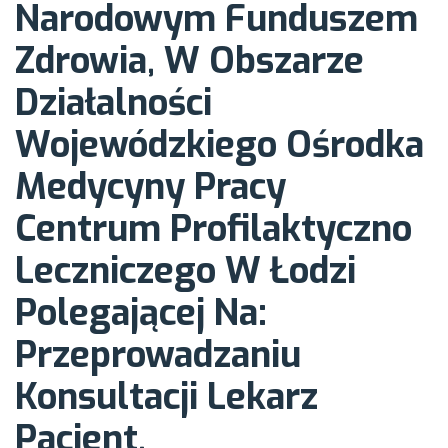
przeprowadzaniu
Narodowym Funduszem
Zdrowia, W Obszarze
konsultacji lekarz
Działalności
Wojewódzkiego Ośrodka
pacjent,
Medycyny Pracy
przeprowadzaniu
Centrum Profilaktyczno
Leczniczego W Łodzi
konsultacji lekarz
Polegającej Na:
Przeprowadzaniu
POZ lekarz
Konsultacji Lekarz
endokrynolog
Pacjent,