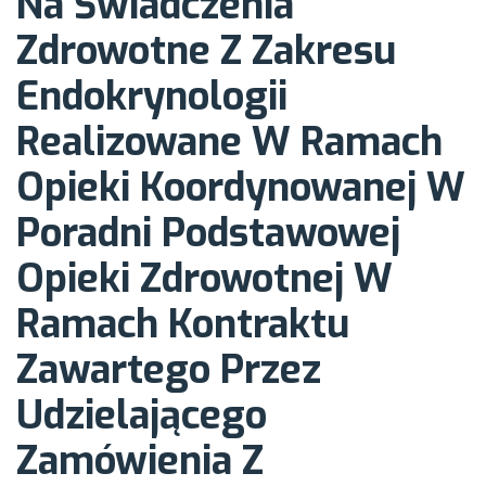
Na Świadczenia
Medycyny Pracy
Zdrowotne Z Zakresu
Endokrynologii
Centrum
Realizowane W Ramach
Opieki Koordynowanej W
Profilaktyczno
Poradni Podstawowej
Leczniczego w
Opieki Zdrowotnej W
Ramach Kontraktu
Łodzi polegającej
Zawartego Przez
Udzielającego
na:
Zamówienia Z