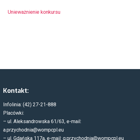
Unieważnienie konkursu
Kontakt:
Infolinia: (42) 27-21-888
Placówki:
– ul. Aleksandrowska 61/63, e-mail:
a.przychodnia@wompcpl.eu
– ul. Gdańska 117a, e-mail: g.przychodnia@wompcpl.eu