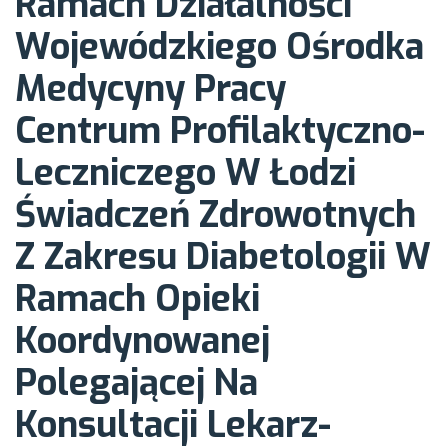
polegającej na
Ramach Działalności
Wojewódzkiego Ośrodka
konsultacji
Medycyny Pracy
Centrum Profilaktyczno-
lekarz-pacjent
Leczniczego W Łodzi
oraz konsultacji
Świadczeń Zdrowotnych
Z Zakresu Diabetologii W
lekarza POZ –
Ramach Opieki
Koordynowanej
lekarz diabetolog
Polegającej Na
Konsultacji Lekarz-