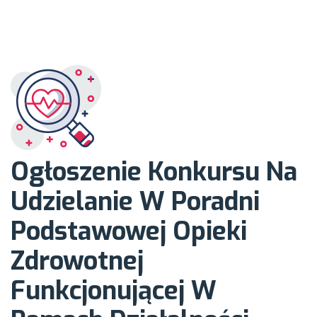
Łodzi świadczeń
zdrowotnych z
zakresu
diabetologii w
Ogłoszenie Konkursu Na
Udzielanie W Poradni
ramach opieki
Podstawowej Opieki
Zdrowotnej
koordynowanej
Funkcjonującej W